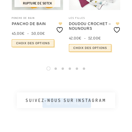
RUPTURE DE SOTCK
PONCHO DE BAIN
LES FILLES
LES
PANCHO DE BAIN
DOUDOU CROCHET –
GI
NOUNOURS
AJ
Plage
de
45,00
€
–
50,00
€
Plage
prix :
de
42,00
€
–
52,00
€
68
45,00€
prix :
à
42,00€
CHOIX DES OPTIONS
50,00€
à
CHOIX DES OPTIONS
52,00€
SUIVEZ-NOUS SUR INSTAGRAM
Suivez sur Instagram